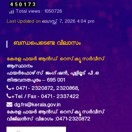
Total views : 1050726
Last Updated on
ഓഗസ്റ്റ്‌ 7, 2026 4:04 pm
ബന്ധപെടെണ്ട വിലാസം
കേരള ഫയര്‍ ആന്‍ഡ് റെസ്‌ക്യൂ സര്‍വീസ്
ആസ്ഥാനം
ഫയര്‍ഫോഴ്‌സ് ജംഗ്ഷന്‍, പുളിമൂട് പി .ഒ
തിരുവനതപുരം – 695 001
+ 0471 - 2320872, 2320868,
+Tel. / Fax - 0471 - 2337422
dg.frs@kerala.gov.in
കേരള ഫയര്‍ ആന്‍ഡ് റെസ്‌ക്യൂ സര്‍വീസ്
വിജിലൻസ് വിഭാഗം :0471-2320872