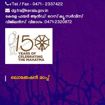
+Tel. / Fax - 0471 - 2337422
dg.frs@kerala.gov.in
കേരള ഫയര്‍ ആന്‍ഡ് റെസ്‌ക്യൂ സര്‍വീസ്
വിജിലൻസ് വിഭാഗം :0471-2320872
ലൊക്കേഷന്‍ മാപ്പ്