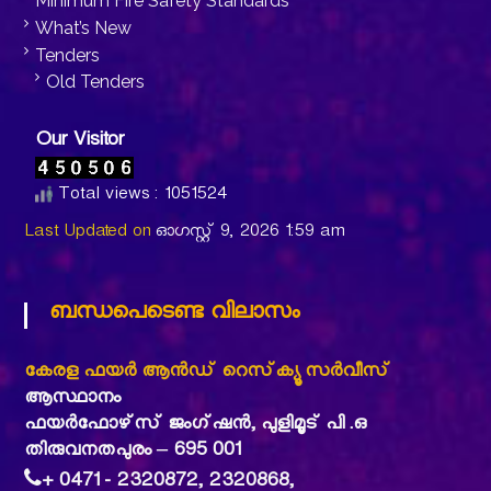
Minimum Fire Safety Standards
What’s New
Tenders
Old Tenders
Our Visitor
Total views : 1051524
Last Updated on
ഓഗസ്റ്റ്‌ 9, 2026 1:59 am
ബന്ധപെടെണ്ട വിലാസം
കേരള ഫയര്‍ ആന്‍ഡ് റെസ്‌ക്യൂ സര്‍വീസ്
ആസ്ഥാനം
ഫയര്‍ഫോഴ്‌സ് ജംഗ്ഷന്‍, പുളിമൂട് പി .ഒ
തിരുവനതപുരം – 695 001
+ 0471 - 2320872, 2320868,