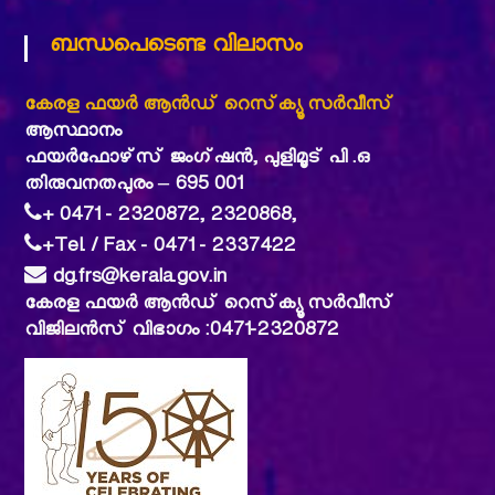
ബന്ധപെടെണ്ട വിലാസം
കേരള ഫയര്‍ ആന്‍ഡ് റെസ്‌ക്യൂ സര്‍വീസ്
ആസ്ഥാനം
ഫയര്‍ഫോഴ്‌സ് ജംഗ്ഷന്‍, പുളിമൂട് പി .ഒ
തിരുവനതപുരം – 695 001
+ 0471 - 2320872, 2320868,
+Tel. / Fax - 0471 - 2337422
dg.frs@kerala.gov.in
കേരള ഫയര്‍ ആന്‍ഡ് റെസ്‌ക്യൂ സര്‍വീസ്
വിജിലൻസ് വിഭാഗം :0471-2320872