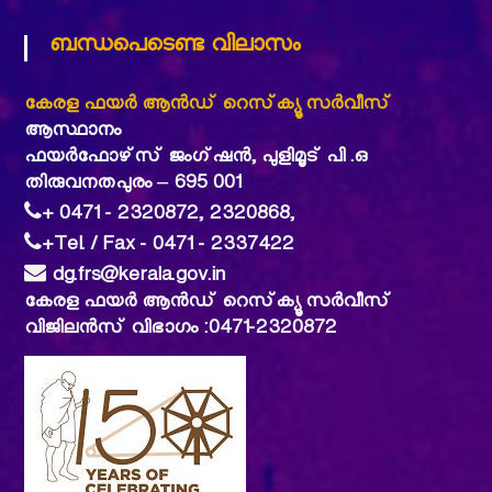
ബന്ധപെടെണ്ട വിലാസം
കേരള ഫയര്‍ ആന്‍ഡ് റെസ്‌ക്യൂ സര്‍വീസ്
ആസ്ഥാനം
ഫയര്‍ഫോഴ്‌സ് ജംഗ്ഷന്‍, പുളിമൂട് പി .ഒ
തിരുവനതപുരം – 695 001
+ 0471 - 2320872, 2320868,
+Tel. / Fax - 0471 - 2337422
dg.frs@kerala.gov.in
കേരള ഫയര്‍ ആന്‍ഡ് റെസ്‌ക്യൂ സര്‍വീസ്
വിജിലൻസ് വിഭാഗം :0471-2320872