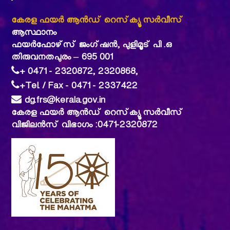
കേരള ഫയര്‍ ആന്‍ഡ് റെസ്‌ക്യൂ സര്‍വീസ്
ആസ്ഥാനം
ഫയര്‍ഫോഴ്‌സ് ജംഗ്ഷന്‍, പുളിമൂട് പി .ഒ
തിരുവനതപുരം – 695 001
+ 0471 - 2320872, 2320868,
+Tel. / Fax - 0471 - 2337422
dg.frs@kerala.gov.in
കേരള ഫയര്‍ ആന്‍ഡ് റെസ്‌ക്യൂ സര്‍വീസ്
വിജിലൻസ് വിഭാഗം :0471-2320872